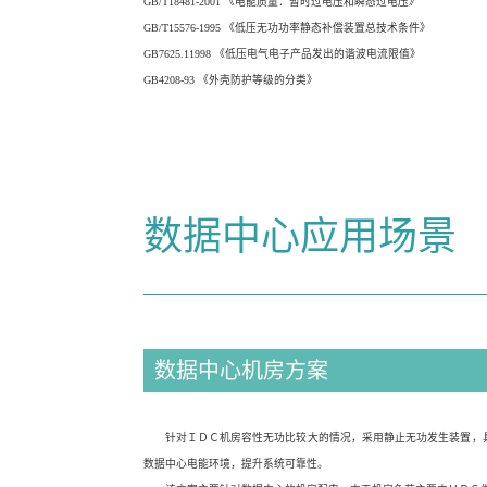
GB/T18481-2001 《电能质量：暂时过电压和瞬态过电压》
GB/T15576-1995 《低压无功功率静态补偿装置总技术条件》
GB7625.11998 《低压电气电子产品发出的谐波电流限值》
GB4208-93 《外壳防护等级的分类》
数据中心应用场景
数据中心机房方案
针对ＩＤＣ机房容性无功比较大的情况，采用静止无功发生装置，
数据中心电能环境，提升系统可靠性。