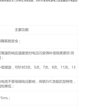
统保持接近为１的单位功率因数，同时可采用有源电力滤波器进行电能质