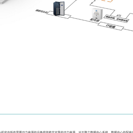
为机房内所有需要动力电源的设备提供稳定可靠的动力电源。对于整个数据中心系统，数据中心的配电