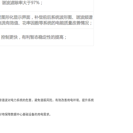
除谐波对电力系统的危害，避免谐振风险，有效改善用电环境，提升系统
好地保障数据中心基础设备的用电需求。