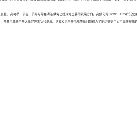
生变化，高可靠、节能、节约与绿色清洁供电已经成为主要的发展方向。高频化的HVDC、UPS广泛
频器、开关电源等产生大量容性无功和谐波。谐波和无功等电能质量问题成为了制约数据中心可靠性提高