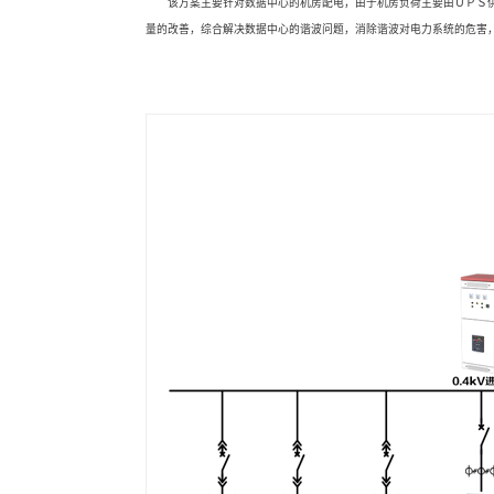
该方案主要针对数据中心的机房配电，由于机房负荷主要由ＵＰＳ
量的改善，综合解决数据中心的谐波问题，消除谐波对电力系统的危害