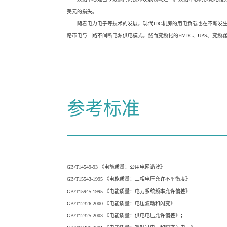
美元的损失。
随着电力电子等技术的发展，现代IDC机房的用电负载也在不断发
路市电与一路不间断电源供电模式。然而变频化的HVDC、UPS、变
参考标准
GB/T14549-93 《电能质量：公用电网谐波》
GB/T15543-1995 《电能质量：三相电压允许不平衡度》
GB/T15945-1995 《电能质量：电力系统频率允许偏差》
GB/T12326-2000 《电能质量：电压波动和闪变》
GB/T12325-2003 《电能质量：供电电压允许偏差》；