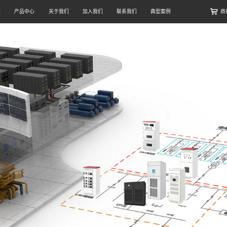
案
产品中心
关于我们
加入我们
联系我们
典型案例
商