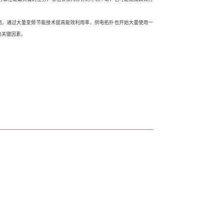
使用，通过大量变频节能技术提高能效利用率，供电拓扑也开始大量使用一
的关键因素。