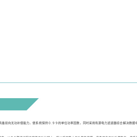
具备双向无功补偿能力，使系统保持０.９９的单位功率因数，同时采用有源电力滤波器综合解决数据