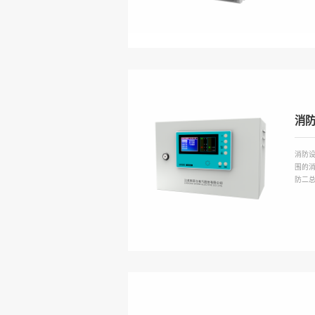
消
消防设
围的
防二