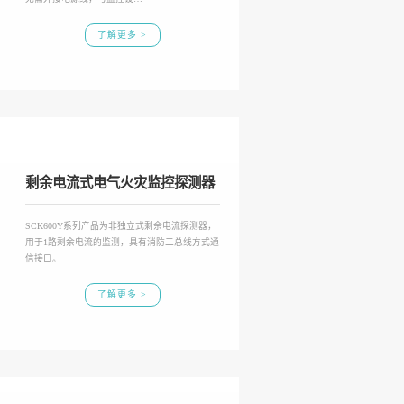
了解更多 >
剩余电流式电气火灾监控探测器
SCK600Y系列产品为非独立式剩余电流探测器，
用于1路剩余电流的监测，具有消防二总线方式通
信接口。
了解更多 >