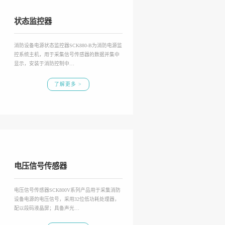
状态监控器
消防设备电源状态监控器SCK880-B为消防电源监
控系统主机，用于采集信号传感器的数据并集中
显示，安装于消防控制中…
了解更多 >
电压信号传感器
电压信号传感器SCK800V系列产品用于采集消防
设备电源的电压信号，采用32位低功耗处理器，
配以段码液晶屏；具备声光…