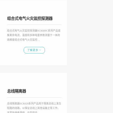
组合式电气火灾监控探测器
组合式电气火灾监控探测器SCK600C系列产品是
集剩余电流、温度和多种电量参数测量于一体的
高精度组合式电气火灾监控…
了解更多 >
总线隔离器
总线隔离器SCK620系列产品用于隔离总线上发生
短路的线路，以保证总线上其他设备正常工作。
无需外接电源线，与监控设…