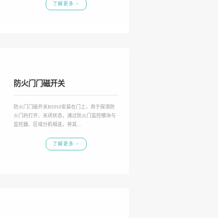
了解更多 >
防火门门磁开关
防火门门磁开关BS910安装在门上，用于探测防
火门的打开、关闭状态，通过防火门监控模块与
监控器、区域分机相连，将其…
了解更多 >