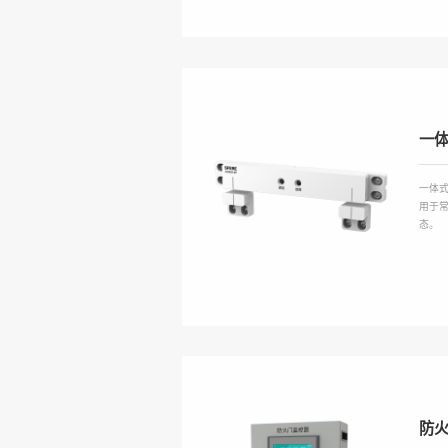
一
一体式
用于
态。
防