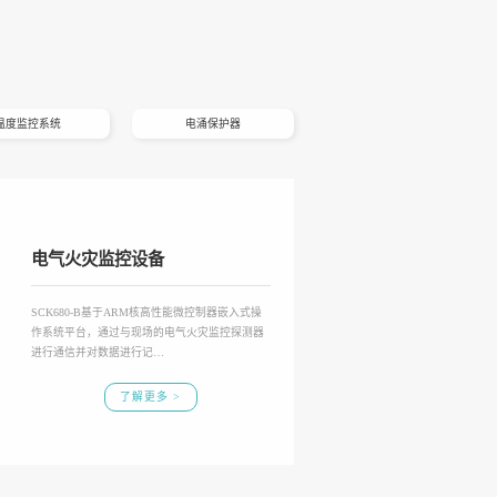
温度监控系统
电涌保护器
电气火灾监控设备
SCK680-B基于ARM核高性能微控制器嵌入式操
作系统平台，通过与现场的电气火灾监控探测器
进行通信并对数据进行记…
了解更多 >