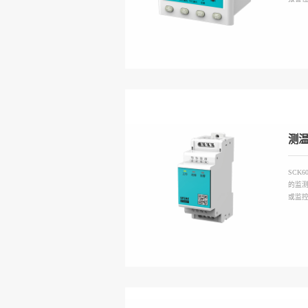
测
SCK
的监
或监