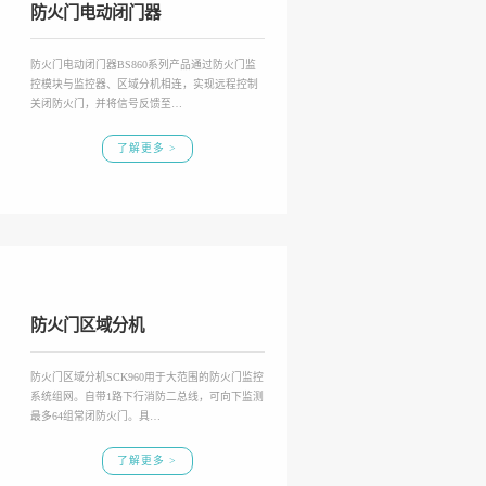
防火门电动闭门器
防火门电动闭门器BS860系列产品通过防火门监
控模块与监控器、区域分机相连，实现远程控制
关闭防火门，并将信号反馈至…
了解更多 >
防火门区域分机
防火门区域分机SCK960用于大范围的防火门监控
系统组网。自带1路下行消防二总线，可向下监测
最多64组常闭防火门。具…
了解更多 >