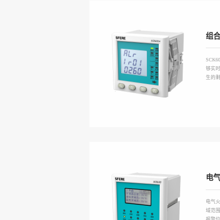
组
SCK
够实
生的
电
电气火
域范
报警