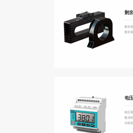
剩
剩余
剩余
电
电压电
集消防
功耗