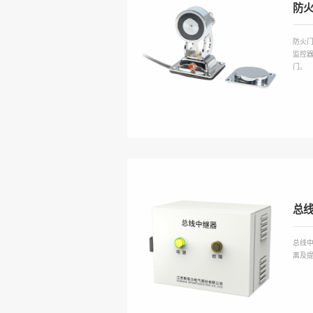
防
防火门
监控
门。
总
总线中
离及