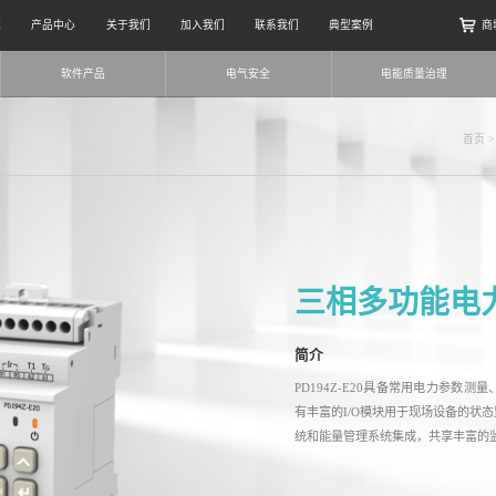
案
产品中心
关于我们
加入我们
联系我们
典型案例
商
软件产品
电气安全
电能质量治理
首页
三相多功能电
简介
PD194Z-E20具备常用电力参数
有丰富的I/O模块用于现场设备的状
统和能量管理系统集成，共享丰富的